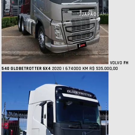
VOLVO
FH
540 GLOBETROTTER 6X4
2020 | 674000 KM
R$ 535.000,00