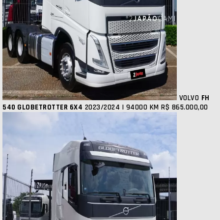
VOLVO
FH
540 GLOBETROTTER 6X4
2023/2024 | 94000 KM
R$ 865.000,00