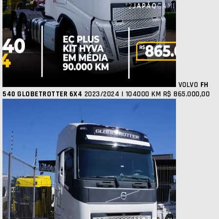
VOLVO
FH
540 GLOBETROTTER 6X4
2023/2024 | 104000 KM
R$ 865.000,00