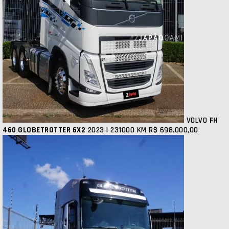
VOLVO
FH
460 GLOBETROTTER 6X2
2023 | 231000 KM
R$ 698.000,00