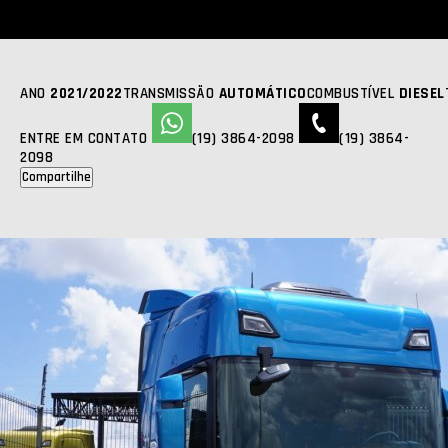
SCANIA
R 450
2021 | 2022 | 220000KM
R$ 675.000,00
FOTOS
ANO
2021/2022
TRANSMISSÃO
AUTOMÁTICO
COMBUSTÍVEL
DIESEL
ENTRE EM CONTATO
(19) 3864-2098
(19) 3864-
2098
Compartilhe