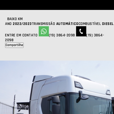
SCANIA
R 450
2022 | 2023 | 231000KM
R$ 710.000,00
FOTOS
ANO
2022/2023
TRANSMISSÃO
AUTOMÁTICO
COMBUSTÍVEL
DIESEL
ENTRE EM CONTATO
(19) 3864-2098
(19) 3864-
2098
Compartilhe