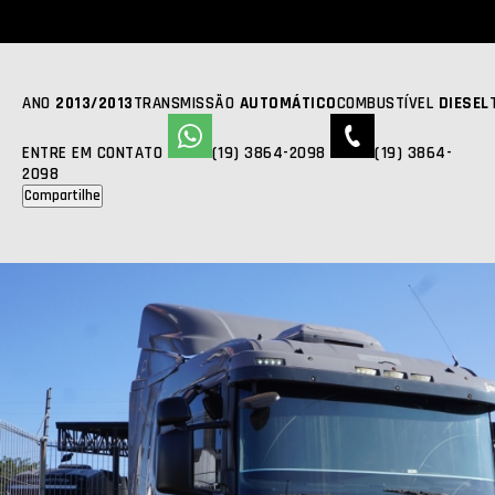
SCANIA
R 440
2013 | 2013 | 1447000KM
R$ 345.000,00
FOTOS
ANO
2013/2013
TRANSMISSÃO
AUTOMÁTICO
COMBUSTÍVEL
DIESEL
ENTRE EM CONTATO
(19) 3864-2098
(19) 3864-
2098
Compartilhe