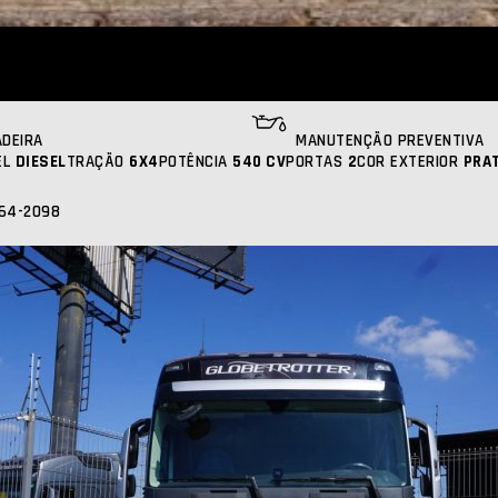
DEIRA
MANUTENÇÃO PREVENTIVA
EL
DIESEL
TRAÇÃO
6X4
POTÊNCIA
540 CV
PORTAS
2
COR EXTERIOR
PRA
864-2098