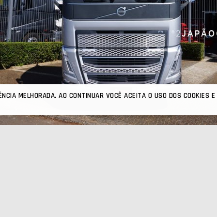
ÊNCIA MELHORADA. AO CONTINUAR VOCÊ ACEITA O USO DOS COOKIES
 BAIXO KM - CABINE LEITO - GELADEIRA - GLOBETROTTER - MANUTEN