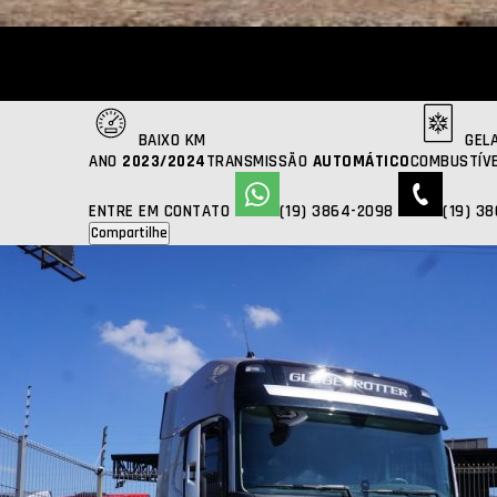
VOLVO
FH 540
2023 | 2024 | 103000KM
R$ 865.000,00
FOTOS
BAIXO KM
GELA
ANO
2023/2024
TRANSMISSÃO
AUTOMÁTICO
COMBUSTÍV
ENTRE EM CONTATO
(19) 3864-2098
(19) 3
Compartilhe