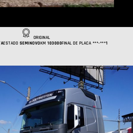
ORIGINAL
TA
ESTADO
SEMINOVO
KM
103000
FINAL DE PLACA
***-***1