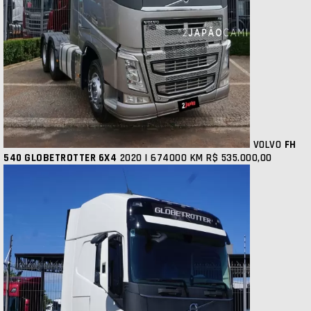
VOLVO
FH
540 GLOBETROTTER 6X4
2020 | 674000 KM
R$ 535.000,00