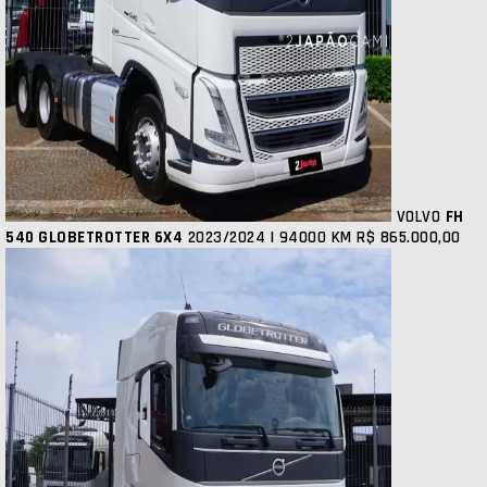
VOLVO
FH
540 GLOBETROTTER 6X4
2023/2024 | 94000 KM
R$ 865.000,00