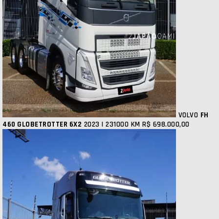
VOLVO
FH
460 GLOBETROTTER 6X2
2023 | 231000 KM
R$ 698.000,00