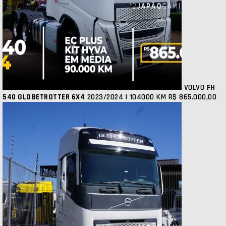
VOLVO
FH
540 GLOBETROTTER 6X4
2023/2024 | 104000 KM
R$ 865.000,00