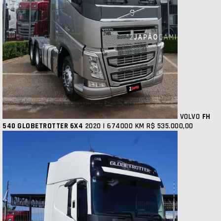
VOLVO
FH
540 GLOBETROTTER 6X4
2020 | 674000 KM
R$ 535.000,00