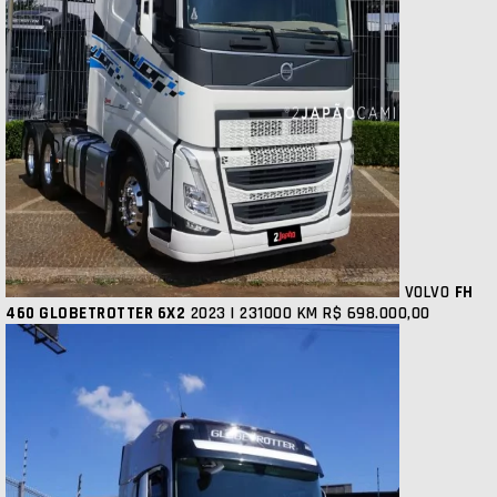
VOLVO
FH
460 GLOBETROTTER 6X2
2023 | 231000 KM
R$ 698.000,00