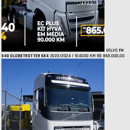
VOLVO
FH
540 GLOBETROTTER 6X4
2023/2024 | 104000 KM
R$ 865.000,00