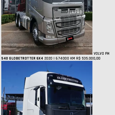
VOLVO
FH
540 GLOBETROTTER 6X4
2020 | 674000 KM
R$ 535.000,00