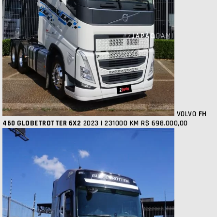
VOLVO
FH
460 GLOBETROTTER 6X2
2023 | 231000 KM
R$ 698.000,00