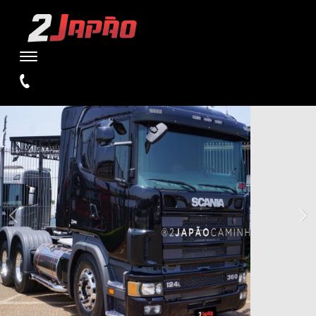
WARNING
: UNDEFINED VARIABLE $TIPO IN
/HOME/STORAGE/4/1D/E5/W2JAPAOCAMINHOES1/PUBLIC_HTML/SI
ON LINE
110