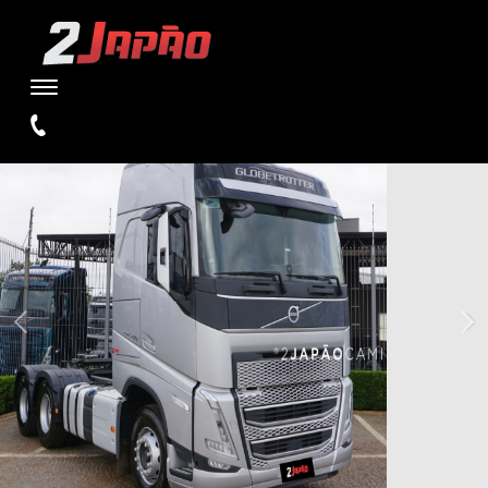
WARNING
: UNDEFINED VARIABLE $TIPO IN
/HOME/STORAGE/4/1D/E5/W2JAPAOCAMINHOES1/PUBLIC_HTML/SI
ON LINE
110