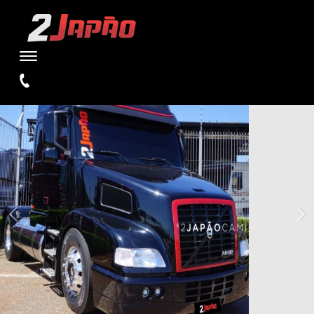
WARNING
: UNDEFINED VARIABLE $TIPO IN
/HOME/STORAGE/4/1D/E5/W2JAPAOCAMINHOES1/PUBLIC_HTML/SI
ON LINE
110