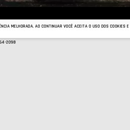
ÊNCIA MELHORADA. AO CONTINUAR VOCÊ ACEITA O USO DOS COOKIES
EL
DIESEL
TRAÇÃO
6X2
POTÊNCIA
440 CV
PORTAS
2
COR EXTERIOR
AZUL
864-2098