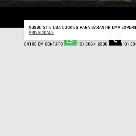
SCANIA
R 480
2017 | 2017 | KM
FOTOS
NOSSO SITE USA COOKIES PARA GARANTIR UMA EXPERI
ANO
2017/2017
TRANSMISSÃO
AUTOMÁTICO
COMBUSTÍV
PRIVACIDADE
ENTRE EM CONTATO
(19) 3864-2098
(19) 3
Compartilhe