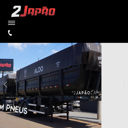
WARNING
: UNDEFINED VARIABLE $TIPO IN
/HOME/STORAGE/4/1D/E5/W2JAPAOCAMINHOES1/PUBLIC_HTML/SI
ON LINE
110