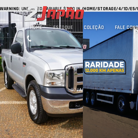
WARNING
: UNDEFINED VARIABLE $TIPO IN
/HOME/STORAGE/4/1D/E5/
HOME
ESTOQUE
COLEÇÃO
FALE CON