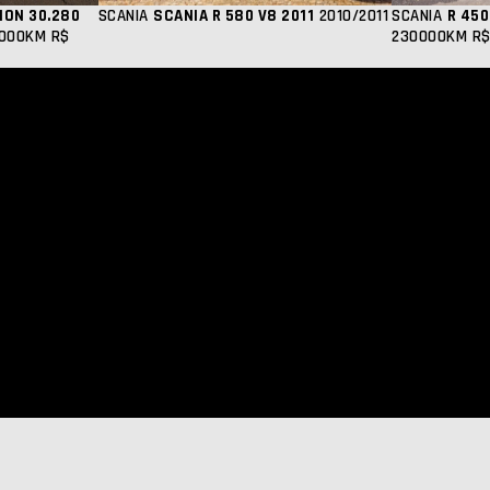
ION 30.280
SCANIA
SCANIA R 580 V8 2011
2010/2011
SCANIA
R 450
2000KM
R$
230000KM
R$
vacidade
NEO Agência Digital