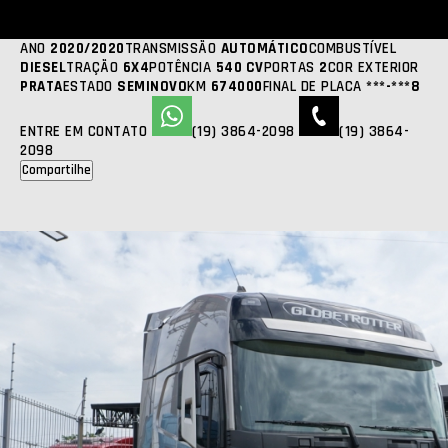
VOLVO
FH 540
2020 | 2020 | 674000KM
R$ 535.000,00
FOTOS
ANO
2020/2020
TRANSMISSÃO
AUTOMÁTICO
COMBUSTÍVEL
DIESEL
TRAÇÃO
6X4
POTÊNCIA
540 CV
PORTAS
2
COR EXTERIOR
PRATA
ESTADO
SEMINOVO
KM
674000
FINAL DE PLACA
***-***8
ENTRE EM CONTATO
(19) 3864-2098
(19) 3864-
2098
Compartilhe