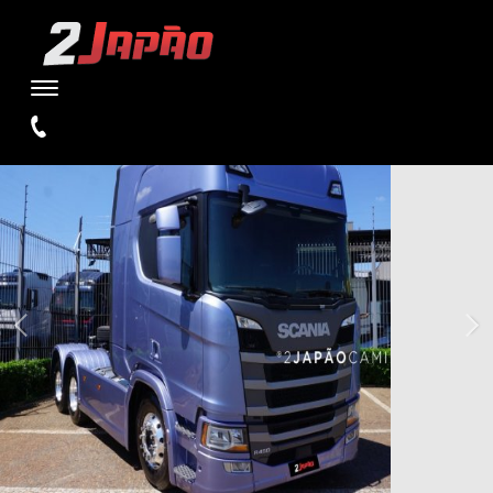
WARNING
: UNDEFINED VARIABLE $TIPO IN
/HOME/STORAGE/4/1D/E5/W2JAPAOCAMINHOES1/PUBLIC_HTML/SI
ON LINE
110