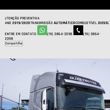
VOLVO
FH 460
2019 | 2020 | 1197000KM
R$ 480.000,00
FOTOS
ANO
2019/2020
TRANSMISSÃO
AUTOMÁTICO
COMBUSTÍVEL
DIESEL
ENTRE EM CONTATO
(19) 3864-2098
(19) 3864-
2098
Compartilhe