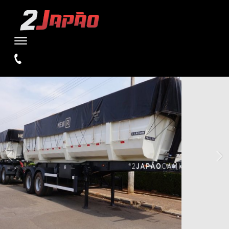
WARNING
: UNDEFINED VARIABLE $TIPO IN
/HOME/STORAGE/4/1D/E5/W2JAPAOCAMINHOES1/PUBLIC_HTML/SI
ON LINE
110