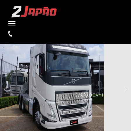
WARNING
: UNDEFINED VARIABLE $TIPO IN
/HOME/STORAGE/4/1D/E5/W2JAPAOCAMINHOES1/PUBLIC_HTML/SI
ON LINE
110