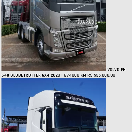
VOLVO
FH
540 GLOBETROTTER 6X4
2020 | 674000 KM
R$ 535.000,00