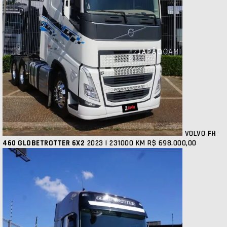
VOLVO
FH
460 GLOBETROTTER 6X2
2023 | 231000 KM
R$ 698.000,00