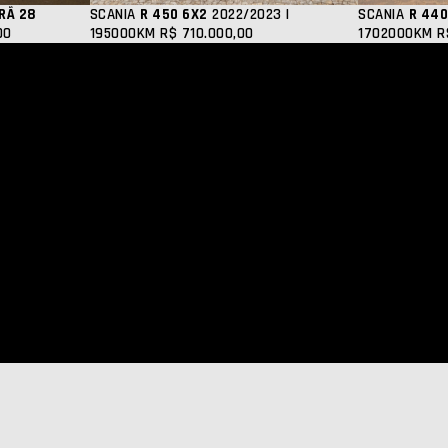
ORÃ 28
SCANIA
R 450 6X2
2022/2023 |
SCANIA
R 440
00
195000KM
R$ 710.000,00
1702000KM
R
vacidade
NEO Agência Digital