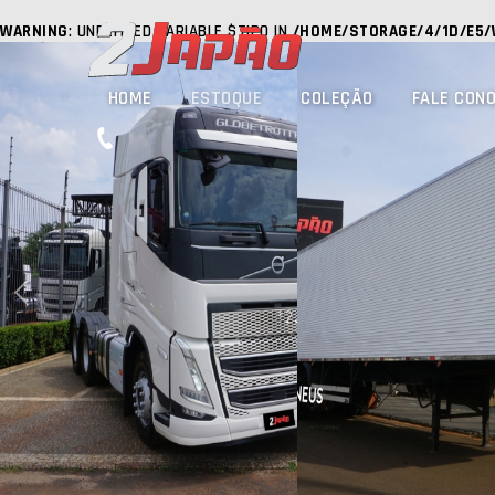
WARNING
: UNDEFINED VARIABLE $TIPO IN
/HOME/STORAGE/4/1D/E5/
HOME
ESTOQUE
COLEÇÃO
FALE CON